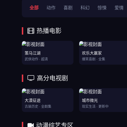
全部
动作
喜剧
科幻
惊悚
爱情
热播电影
策马江湖
欢乐大赢家
武侠动作 · 超清
爆笑喜剧 · 全集
高分电视剧
大漠征途
城市微光
古装历史 · 全剧集
现实生活 · 更新中
动漫综艺专区