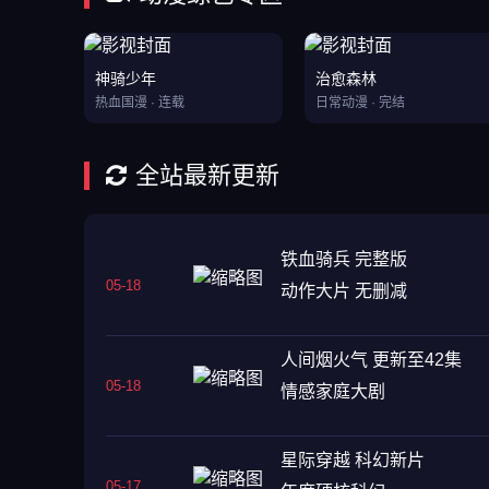
神骑少年
治愈森林
热血国漫 · 连载
日常动漫 · 完结
全站最新更新
铁血骑兵 完整版
05-18
动作大片 无删减
人间烟火气 更新至42集
05-18
情感家庭大剧
星际穿越 科幻新片
05-17