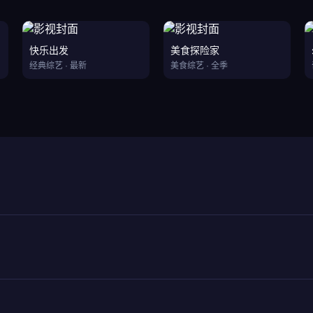
快乐出发
美食探险家
经典综艺 · 最新
美食综艺 · 全季