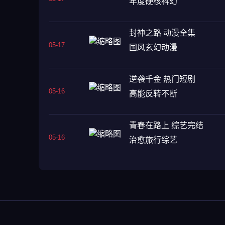
年度硬核科幻
封神之路 动漫全集
05-17
国风玄幻动漫
逆袭千金 热门短剧
05-16
高能反转不断
青春在路上 综艺完结
05-16
治愈旅行综艺