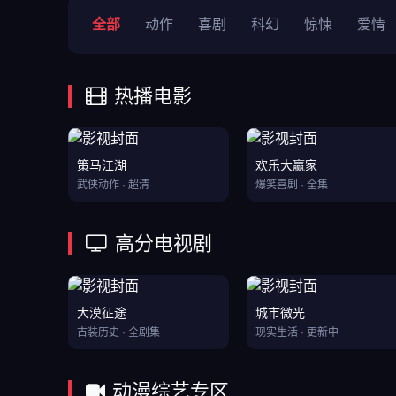
全部
动作
喜剧
科幻
惊悚
爱情
热播电影
策马江湖
欢乐大赢家
武侠动作 · 超清
爆笑喜剧 · 全集
高分电视剧
大漠征途
城市微光
古装历史 · 全剧集
现实生活 · 更新中
动漫综艺专区