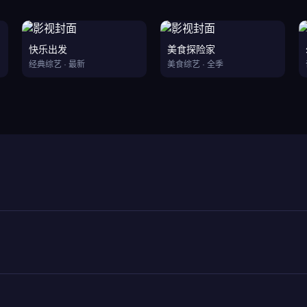
快乐出发
美食探险家
经典综艺 · 最新
美食综艺 · 全季