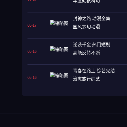
年度硬核科幻
封神之路 动漫全集
05-17
国风玄幻动漫
逆袭千金 热门短剧
05-16
高能反转不断
青春在路上 综艺完结
05-16
治愈旅行综艺