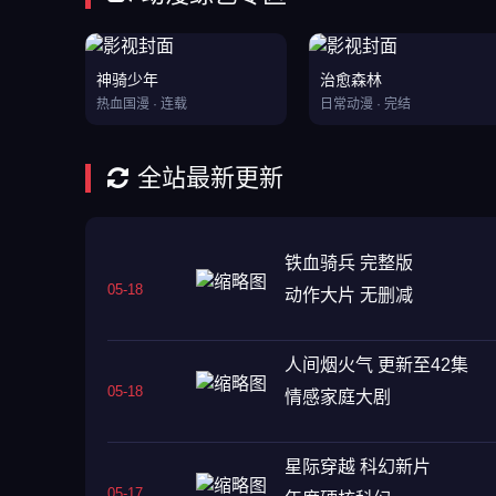
神骑少年
治愈森林
热血国漫 · 连载
日常动漫 · 完结
全站最新更新
铁血骑兵 完整版
05-18
动作大片 无删减
人间烟火气 更新至42集
05-18
情感家庭大剧
星际穿越 科幻新片
05-17